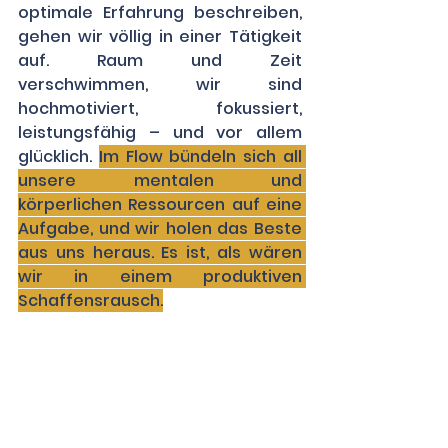
optimale Erfahrung beschreiben, 
gehen wir völlig in einer Tätigkeit 
auf. Raum und Zeit 
verschwimmen, wir sind 
hochmotiviert, fokussiert, 
leistungsfähig – und vor allem 
glücklich. 
Im Flow bündeln sich all 
unsere mentalen und 
körperlichen Ressourcen auf eine 
Aufgabe, und wir holen das Beste 
aus uns heraus. Es ist, als wären 
wir in einem produktiven 
Schaffensrausch.