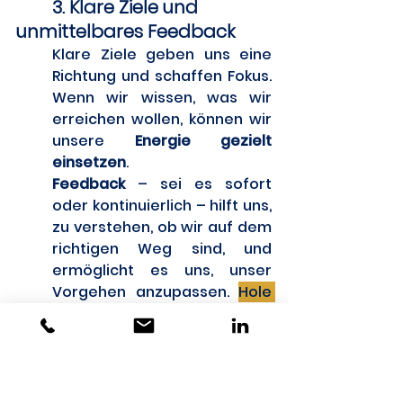
	3. Klare Ziele und 
unmittelbares Feedback
Klare Ziele geben uns eine 
Richtung und schaffen Fokus. 
Wenn wir wissen, was wir 
erreichen wollen, können wir 
unsere 
Energie gezielt 
einsetzen
. 
Feedback 
– sei es sofort 
oder kontinuierlich – hilft uns, 
zu verstehen, ob wir auf dem 
richtigen Weg sind, und 
ermöglicht es uns, unser 
Vorgehen anzupassen. 
Hole 
Dir diese Rückmeldung 
unbedingt: Hast Du Dein Ziel 
erreicht?
 Feedback ist 
entscheidend, um im Flow zu 
bleiben und sicherzustellen, 